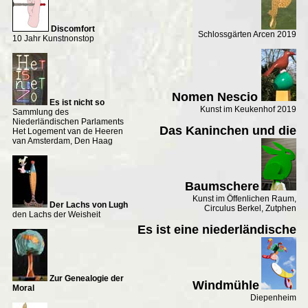
Discomfort
Schlossgärten Arcen 2019
10 Jahr Kunstnonstop
Nomen Nescio
Es ist nicht so
Kunst im Keukenhof 2019
Sammlung des
Niederländischen Parlaments
Das Kaninchen und die
Het Logement van de Heeren
van Amsterdam, Den Haag
Baumschere
Kunst im Öffenlichen Raum,
Der Lachs von Lugh
Circulus Berkel, Zutphen
den Lachs der Weisheit
Es ist eine niederländische
Zur Genealogie der
Windmühle
Moral
Diepenheim