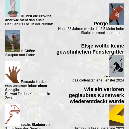
Du bist die Provinz,
aber wie sieht das aus?
Perge
Der Genius Loci in der Zukunft
Nach 28 Jahren wurde die 8,5 Meter hohe
Skulptur erneut neu bemalt.
Elsje wollte keine
le Chêne
gewöhnlichen Fenstergitter
Skulptur und Farbe
...
das cortenstahlene Fenster 2024
Fantasie ist das
was unserem leben einen
Wie ein verloren
Sinn gibt
Entwurf für das Kulturhaus in
geglaubtes Kunstwerk
Zwolle
wiederentdeckt wurde
sechs Skulpturen
Saxnow, l'Oiseau déraciné 2023
Sammlung des Provinz