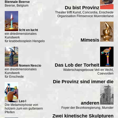
Biennale Beerse
Beerse, Belgium
Du bist Provinz
Theater trifft Kunst, Concordia, Enschede
Organisation Filmservice Muensterland
licht en lucht
ein driedimensionales
Kunstwerk
Mimesis
für krabbebosplein Hengelo
Das Lob der Torheit
Nomen Nescio
ein dreidimensionales
Waterschapsgebouw Velt en Vecht,
Kunstwerk
Coevorden
für Enschede
Die Provinz sind immer die
Leo I
anderen
Die Metamorphose von
Foyer der Bezirksregierung, Munster
holzern zum ein gußeisern
Pfeifen
Zwei kinetische Skulpturen