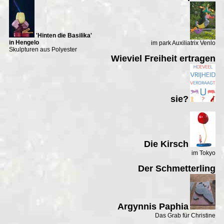
'Hinten die Basilika'
in Hengelo
im park Auxiliatrix Venlo
Skulpturen aus Polyester
Wieviel Freiheit ertragen
sie?
Die Kirsch
im Tokyo
Der Schmetterling
Argynnis Paphia
Das Grab für Christine