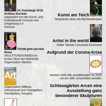
24. Kunsttage 2016
Schloss Dornum
Kunst am Teich
organisiert von der Kunst- und
Gespräche oben die Bernhardsvijver
Kulturfreunde Dornum und
Umgebung e.V
Dornum
Artist in the world
Editie Twente Concordia Enschede
Töchtli geht auf eine
Aufgrund der Corona-Krise
Reise
SKULPTUREN INNEN im
ersten Stock des Bahnhofs
Organisation Startion
werden wohl alle ausstellungen im 2020
um ein Jahr verschoben werden.
Schlossgärten Arcen eine
Organisation Stiftung
Ausstellung ganz
Artoverijssel und Heartgallery
Heartgallery, Hengelo
besonderer Skulpturen