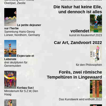
Overijsel, Zwolle
Die Natur hat keine Eile,
und dennoch ist alles
Le petite dejeuner
sur l'herbe
vollendet
Sammlung Hans-Georg
Lürwer, Nordhorn, Germany
kunst im Keukenhof 2023
Car Art, Zandvoort 2022
Expectate et
Laborate
drei skulpturen für
für den Philosophen
Genemuiden
Forës, zwei römische
Tempeltüren in Lingewaard
Kerbau Suci
Ministerium für S.Z.W, Den
Haag
Das Kunstwerk wird enthüllt 2022