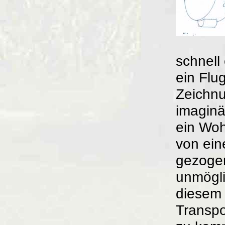
schnell
ein Flu
Zeichnu
imaginä
ein Wo
von ei
gezogen
unmögli
diesem
Transpo