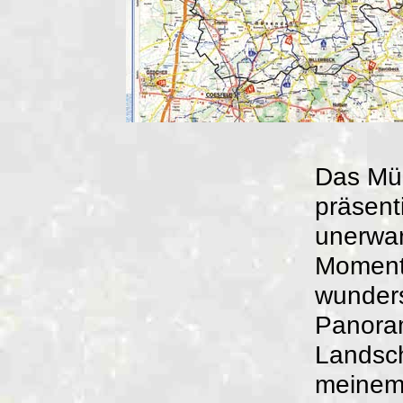
Das Mü
präsenti
unerwar
Moment
wunder
Panora
Landsch
meinem