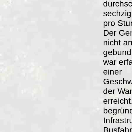
durchsch
sechzig
pro Stu
Der Gen
nicht an
gebund
war erf
einer
Geschwi
der Wan
erreicht
begründ
Infrastr
Busfahr