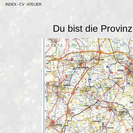
INDEX
-
CV
-
ATELIER
Du bist die Provinz