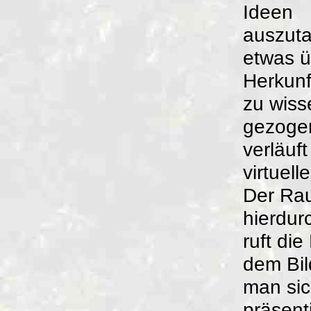
Ideen
auszut
etwas ü
Herkunf
zu wiss
gezogen
verläuft
virtuell
Der Ra
hierdur
ruft di
dem Bil
man sic
präsent