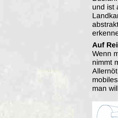
und ist 
Landkar
abstrak
erkenn
Auf Re
Wenn ma
nimmt 
Allernö
mobiles
man will