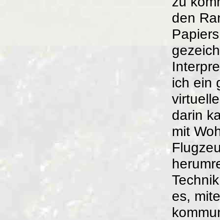
zu komm
den Ra
Papiers
gezeich
Interpr
ich ein
virtuell
darin k
mit Wo
Flugze
herumre
Technik
es, mit
kommun