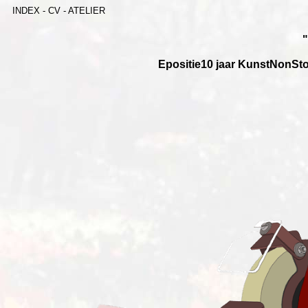
INDEX
-
CV
-
ATELIER
Epositie10 jaar
KunstNonSt