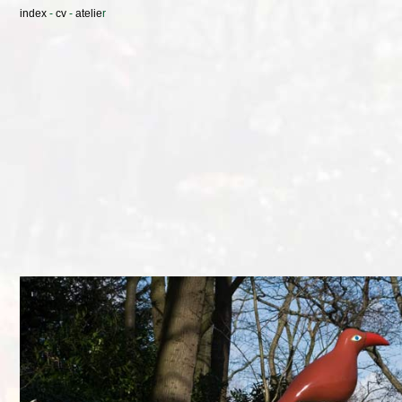
index
-
cv
-
atelie
r