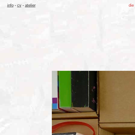
info
-
cv
-
atelier
die