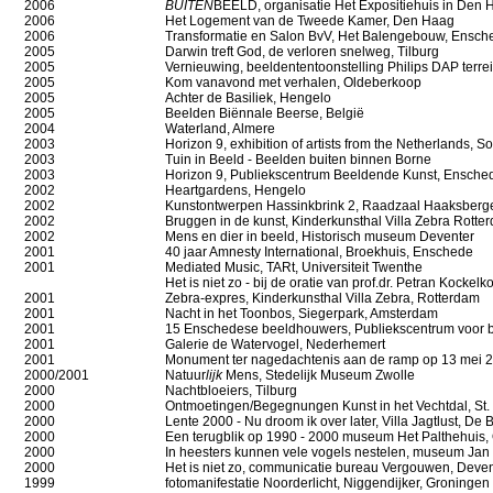
2006
BUITEN
BEELD
, organisatie Het Expositiehuis in Den
2006
Het Logement
van de Tweede Kamer, Den Haag
2006
Transformatie en Salon BvV, Het Balengebouw, Ensch
2005
Darwin treft God, de verloren snelweg, Tilburg
2005
Vernieuwing, beeldententoonstelling Philips DAP terre
2005
Kom vanavond met verhalen, Oldeberkoop
2005
Achter de Basiliek, Hengelo
2005
Beelden Biënnale Beerse, België
2004
Waterland, Almere
2003
Horizon 9, exhibition of artists from the Netherlands, So
2003
Tuin in Beeld - Beelden buiten binnen Borne
2003
Horizon 9, Publiekscentrum Beeldende Kunst, Ensche
2002
Heartgardens, Hengelo
2002
Kunstontwerpen Hassinkbrink 2, Raadzaal Haaksberg
2002
Bruggen in de kunst, Kinderkunsthal Villa Zebra Rotte
2002
Mens en dier in beeld, Historisch museum Deventer
2001
40 jaar Amnesty International, Broekhuis, Enschede
2001
Mediated Music, TARt, Universiteit Twenthe
Het is niet zo - bij de oratie van prof.dr. Petran Kockelk
2001
Zebra-expres, Kinderkunsthal Villa Zebra, Rotterdam
2001
Nacht in het Toonbos, Siegerpark, Amsterdam
2001
15 Enschedese beeldhouwers, Publiekscentrum voor 
2001
Galerie de Watervogel, Nederhemert
2001
Monument ter nagedachtenis aan de ramp op 13 mei 
2000/2001
Natuur
lijk
Mens, Stedelijk Museum Zwolle
2000
Nachtbloeiers, Tilburg
2000
Ontmoetingen/Begegnungen Kunst in het Vechtdal, St.
2000
Lente 2000 - Nu droom ik over later, Villa Jagtlust, De Bi
2000
Een terugblik op 1990 - 2000 museum Het Palthehuis,
2000
In heesters kunnen vele vogels nestelen, museum Jan 
2000
Het is niet zo, communicatie bureau Vergouwen, Deven
1999
fotomanifestatie
Noorderlicht
, Niggendijker, Groningen