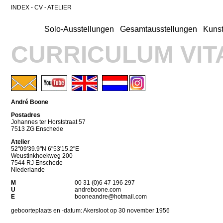
INDEX
-
CV
-
ATELIER
Solo-Ausstellungen
Gesamtausstellungen
Kunst
CURRICULUM VIT
André Boone
Postadres
Johannes ter Horststraat 57
7513 ZG Enschede
Atelier
52"09'39.9"N 6"53'15.2"E
Weustinkhoekweg 200
7544 RJ Enschede
Niederlande
M
00 31 (0)6 47 196 297
U
andreboone.com
E
booneandre@hotmail.com
geboorteplaats en -datum: Akersloot op 30 november 1956