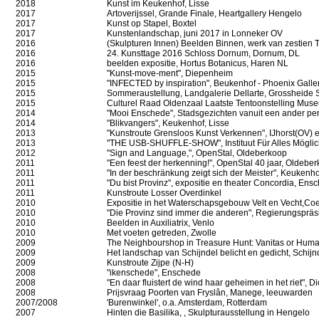
2018
Kunst im Keukenhof
, Lisse
2017
Artoverijssel, Grande Finale, Heartgallery Hengelo
2017
Kunst op Stapel, Boxtel
2017
Kunstenlandschap
, juni 2017 in Lonneker OV
2016
(Skulpturen Innen) Beelden Binnen
, werk van zestien
2016
24. Kunsttage 2016 Schloss Dornum
, Dornum, DL
2016
beelden expositie, Hortus Botanicus, Haren NL
2015
"Kunst-move-ment"
, Diepenheim
2015
"INFECTED by inspiration", Beukenhof - Phoenix Galler
2015
Sommeraustellung, Landgalerie Dellarte, Grossheide S
2015
Culturel Raad Oldenzaal Laatste Tentoonstelling Muse
2014
"Mooi Enschede", Stadsgezichten vanuit een ander per
2014
"Blikvangers", Keukenhof, Lisse
2013
"Kunstroute Grensloos Kunst Verkennen", IJhorst(OV) 
2013
"THE USB-SHUFFLE-SHOW", Instituut Für Alles Möglich
2012
"Sign and Language,", OpenStal, Oldeberkoop
2011
"Een feest der herkenning!", OpenStal 40 jaar, Oldebe
2011
"
In der beschränkung zeigt sich der Meister
", Keukenho
2011
"
Du bist Provinz
", expositie en theater Concordia, En
2011
Kunstroute Losser Overdinkel
2010
Expositie in het Waterschapsgebouw Velt en Vecht
,Co
2010
"Die Provinz sind immer die anderen"
, Regierungspräs
2010
Beelden in Auxiliatrix
, Venlo
2010
Met voeten getreden, Zwolle
2009
The Neighbourshop
in Treasure Hunt: Vanitas or Human
2009
Het landschap van Schijndel belicht en gedicht
, Schijn
2009
Kunstroute Zijpe
(N-H)
2008
"ikenschede", Enschede
2008
"En daar fluistert de wind haar geheimen in het riet", D
2008
Prijsvraag Poorten van Fryslân, Manege, leeuwarden
2007/2008
'Burenwinkel', o.a. Amsterdam, Rotterdam
2007
Hinten die Basilika
, , Skulpturausstellung in Hengelo