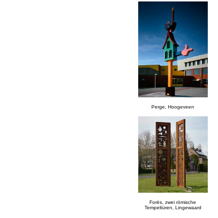
Perge, Hoogeveen
Forës, zwei römische
Tempeltüren, Lingewaard