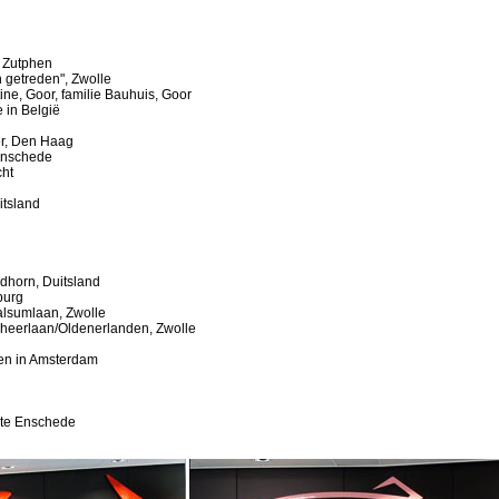
, Zutphen
n getreden", Zwolle
tine, Goor, familie Bauhuis, Goor
e in België
r, Den Haag
Enschede
ht
itsland
dhorn, Duitsland
burg
Walsumlaan, Zwolle
dsheerlaan/Oldenerlanden, Zwolle
wen in Amsterdam
) te Enschede