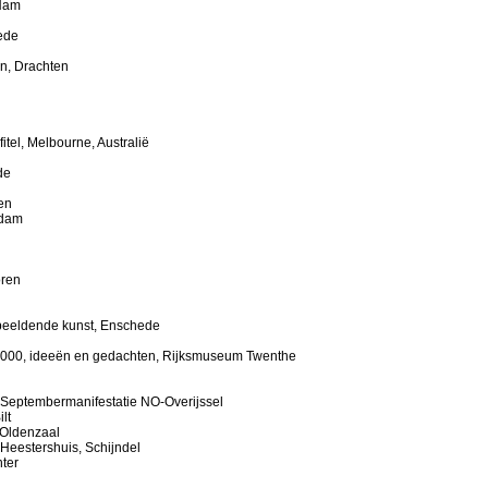
 Ham
ede
in, Drachten
fitel, Melbourne, Australië
de
en
rdam
oren
beeldende kunst, Enschede
2000, ideeën en gedachten, Rijksmuseum Twenthe
 Septembermanifestatie NO-Overijssel
lt
 Oldenzaal
Heestershuis, Schijndel
ter