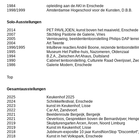
1984
opleiding aan de
AKI in Enschede
1998/1999
Amsterdamse Hogeschool voor de Kunsten, D.B.B.
Solo-Ausstellungen
2014
PET PAVILJOEN, kunst boven het maaiveld, Enschede
2007
Stichting Pastorie de Galerie, Vries
2005
Vernieuwing, beeldententoonstelling Philips DAP terre
2004
Art Twente
1996/1995
Intuïtieve reacties André Boone, reizende tentoonstelli
1995
Museum Het Palthe-huis, Nazomeren, Oldenzaal
1994
B.Z.A., Zwischen Art Ahaus, Duitsland
1990
Cabinet tentoonstelling, Culturele Raad Overijssel, Zwo
1986
Galerie Modern, Enschede
Top
Gesamtausstellungen
2025
Keukenhof 2025
2024
Schrikkelfestival, Enschede
2023
kunst im Keukenhof, Lisse
2022
Car Art, Zandvoort
2021
Beeldenroute Bergeijk, Bergeijk
2021
Oeverloos, Gesprekken boven de Bernardvijver, Henge
2019
Skulpturengarten Arcen,
Arcen, Noord Limburg
2019
Kunst im Keukenhof
, Lisse
2018
Jubileum-expositie 10 jaar KunstNonStop "Discomfort",
2018
Kunst in het Volkspark, Enschede