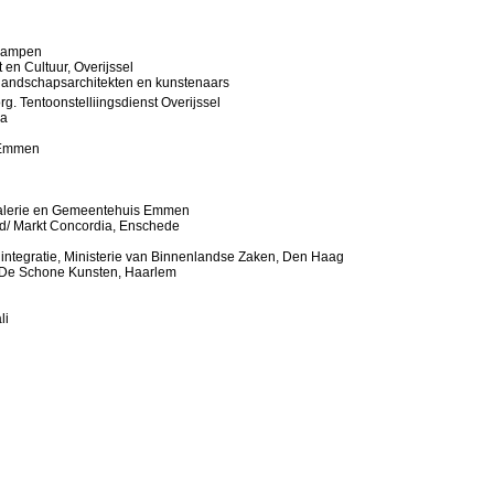
 Kampen
 en Cultuur, Overijssel
 landschapsarchitekten en kunstenaars
rg. Tentoonstelliingsdienst Overijssel
ia
, Emmen
lerie en Gemeentehuis Emmen
/d/ Markt Concordia, Enschede
le integratie, Ministerie van Binnenlandse Zaken, Den Haag
e De Schone Kunsten, Haarlem
li