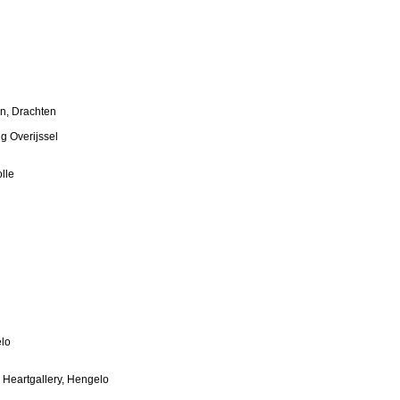
in, Drachten
ng Overijssel
lle
lo
 Heartgallery, Hengelo