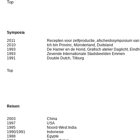
Top
Symposia
2011
Recepten voor zelfproductie, afscheidssymposium van p
2010
Ich bin Provinc
, Münsterland, Duitsland
1993
De Hamer en de Hond,
Grafisch atelier Daglicht
, Eind
1993
Zevende Internationale Stadsbeelden Emmen
1991
Double Dutch, Tilburg
Top
Reisen
2003
China
1997
USA
1995
Noord-West India
1990/1991
Indonesie
1988
Egypte