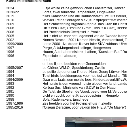
Kunst im öffentlichen Raum
2024
Elsje wollte keine gewóhnlichen Fenstergitter, Rekken
2020/22
Forës, zwei römische Tempeltüren, Lingewaard
2015
"Das Kaninchen und die Baumschere",
Circulus Berkel
2010
Wieviel Freiheit ertragen sie?, Kunstproject "Met voete
2009
Der Schmetterling Argynnis Paphia
, das Grab für Chris
2008
Dit is een Giraf, C'est une Girafe, This is a Giraf,
, Beers
2006
Het Provinciehuis Overijssel
in Zwolle
2005
Het is niet zo
, voor het Logement van de Tweede Kame
2002
Nomen Nescio
- 2001 Nomen Nescio, Vanekerstraat, 
1999/2000
Lente 2000 - Nu droom ik over later
SKV zuidoost Utrec
1997
Perge, Alfa/Morgenland college, Hoogeveen
1996
Hauen, Autobahnmeisterei, Lathen, "Kunst am Bau" Du
1996
Expectate et Laborate
,
Leo I
en Leo II, drie beelden voor Genemuiden
1995/2007
Le Chêne
, W.M.O., Spoolderberg, Zwolle
1994
Le petite dejeuner sur l'herbe
, Hans-Georg Lürwer, Nor
1994
Tutut birds
, beeldengroep voor het festival Mundial, Til
1994/2009
Daar was laatst een meisje loos, Kinderdagverblijf v.
1993
Het huisje is een vreemd huisje uit een ver land, Lan
1992
Kerbau Suci
, Ministerie van S.Z.W. in Den Haag
1991
De Tafel, de Stoel en de Vogel, beeld voor M. Vergou
1990
Licht en Lucht
, op het Krabbebosplein in Hengelo
1988
Sofa, Rademakers, Enschede
1987/1986
Zes beelden voor het Provinciehuis
in Zwolle
1985/2016
l'Oiseau Déraciné
, voor Saxion (de H.E.S. "De Maere"