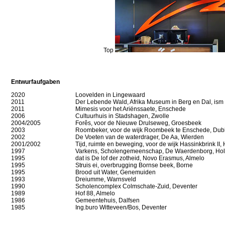
Top
Entwurfaufgaben
2020
Loovelden in Lingewaard
2011
Der Lebende Wald, Afrika Museum in Berg en Dal, is
2011
Mimesis
voor het Ariënssaete, Enschede
2006
Cultuurhuis
in Stadshagen, Zwolle
2004/2005
Forês, voor de Nieuwe Drulseweg, Groesbeek
2003
Roombeker, voor de wijk Roombeek te Enschede, Du
2002
De Voeten van de waterdrager, De Aa, Wierden
2001/2002
Tijd, ruimte en beweging, voor de wijk Hassinkbrink II
1997
Varkens, Scholengemeenschap, De Waerdenborg, Hol
1995
dat is De lof der zotheid, Novo Erasmus, Almelo
1995
Struis ei, overbrugging Bornse beek, Borne
1995
Brood uit Water, Genemuiden
1993
Dreiumme, Warnsveld
1990
Scholencomplex Colmschate-Zuid, Deventer
1989
Hof 88, Almelo
1986
Gemeentehuis, Dalfsen
1985
Ing.buro Witteveen/Bos, Deventer