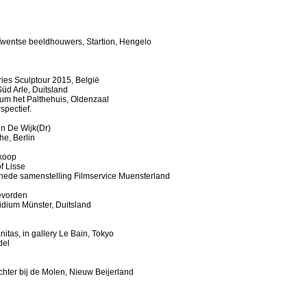
 Twentse beeldhouwers, Startion, Hengelo
ies Sculptour 2015, België
üd Arle, Duitsland
um het Palthehuis, Oldenzaal
spectief.
en De Wijk(Dr)
e, Berlin
rkoop
f Lisse
schede samenstelling
Filmservice Muensterland
evorden
idium Münster, Duitsland
itas, in gallery Le Bain, Tokyo
del
ichter bij de Molen, Nieuw Beijerland