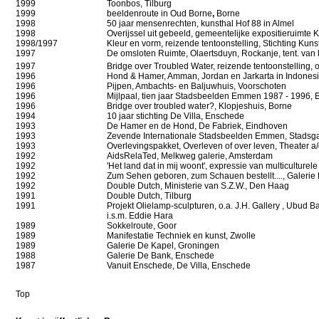
1999
Toonbos, Tilburg
1999
beeldenroute in Oud Borne
,
Borne
1998
50 jaar mensenrechten, kunsthal Hof 88 in Almel
1998
Overijssel uit gebeeld, gemeentelijke expositieruimte
1998/1997
Kleur en vorm, reizende tentoonstelling, Stichting Kunst
1997
De omsloten Ruimte, Olaertsduyn, Rockanje, tent. van
1997
Bridge over Troubled Water, reizende tentoonstelling, o
1996
Hond & Hamer, Amman, Jordan en Jarkarta in Indones
1996
Pijpen, Ambachts- en Baljuwhuis, Voorschoten
1996
Mijlpaal, tien jaar Stadsbeelden Emmen 1987 - 1996
1996
Bridge over troubled water?, Klopjeshuis, Borne
1994
10 jaar stichting De Villa, Enschede
1993
De Hamer en de Hond, De Fabriek, Eindhoven
1993
Zevende Internationale
Stadsbeelden
Emmen, Stadsga
1993
Overlevingspakket, Overleven of over leven, Theater a
1992
AidsRelaTed,
Melkweg galerie
, Amsterdam
1992
'Het land dat in mij woont', expressie van multiculture
1992
Zum Sehen geboren, zum Schauen bestellt...., Galeri
1992
Double Dutch,
Ministerie van S.Z.W
., Den Haag
1991
Double Dutch, Tilburg
1991
Projekt Olielamp-sculpturen, o.a. J.H. Gallery , Ubud Ba
i.s.m. Eddie Hara
1989
Sokkelroute, Goor
1989
Manifestatie Techniek en kunst, Zwolle
1989
Galerie De Kapel, Groningen
1988
Galerie De Bank, Enschede
1987
Vanuit Enschede, De Villa, Enschede
Top