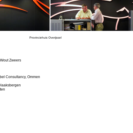
Provinciehuis Overijssel
m Wout Zweers
bbel Consultancy, Ommen
, Haaksbergen
ten