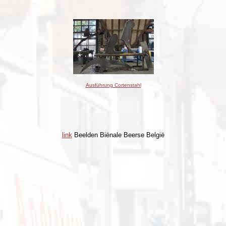
Ausführung Cortenstahl
link
Beelden Biënale Beerse België