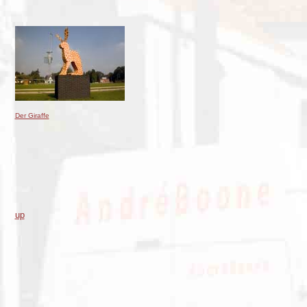
Der Giraffe
up