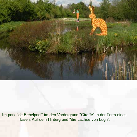
Im park "de Echelpoel" im den Vordergrund "Giraffe" in der Form eines
Hasen. Auf dem Hintergrund "die Lachse von Lugh".