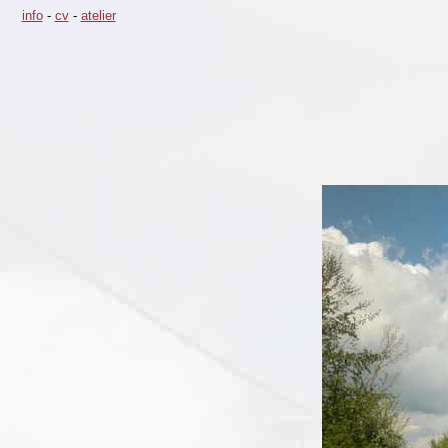
info
-
cv
-
atelier