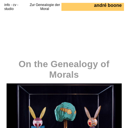
info
- cv -
Zur Genealogie der
andré boone
studio
Moral
On the Genealogy of
Morals